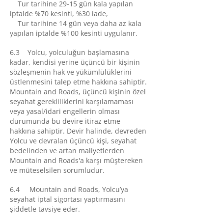
Tur tarihine 29-15 gün kala yapılan
iptalde %70 kesinti, %30 iade,
Tur tarihine 14 gün veya daha az kala
yapılan iptalde %100 kesinti uygulanır.
6.3 Yolcu, yolculuğun başlamasına
kadar, kendisi yerine üçüncü bir kişinin
sözleşmenin hak ve yükümlülüklerini
üstlenmesini talep etme hakkına sahiptir.
Mountain and Roads, üçüncü kişinin özel
seyahat gerekliliklerini karşılamaması
veya yasal/idari engellerin olması
durumunda bu devire itiraz etme
hakkına sahiptir. Devir halinde, devreden
Yolcu ve devralan üçüncü kişi, seyahat
bedelinden ve artan maliyetlerden
Mountain and Roads'a karşı müştereken
ve müteselsilen sorumludur.
6.4 Mountain and Roads, Yolcu’ya
seyahat iptal sigortası yaptırmasını
şiddetle tavsiye eder.