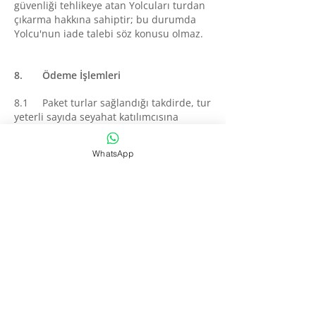
güvenliği tehlikeye atan Yolcuları turdan
çıkarma hakkına sahiptir; bu durumda
Yolcu'nun iade talebi söz konusu olmaz.
8. Ödeme İşlemleri
8.1 Paket turlar sağlandığı takdirde, tur
yeterli sayıda seyahat katılımcısına
ulaştığında ödemeler yapılacaktır.
Ödemeler en geç yolculuğun
WhatsApp
başlamasından önce seyahat belgelerinin
teslim edilmesiyle ödenecektir.
Peşinatların rezervasyon onayındaki
tarihte ödenmesi gerekmektedir.
8.2 Teminatlı ödeme belgesi
gerekmeyen hizmetlerde seyahat
bedelinin ödenmesi, rezervasyon
yapıldıktan sonra en geç seyahatin
başlamasından önce, seyahat
belgelerinin teslim edilmesiyle
ödenecektir.