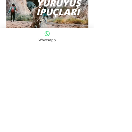
YÜRÜYÜŞ
İPUÇLARI
WhatsApp
MOUNTAIN AND ROADS
HAKKIMIZDA
KAPALI GRUPLAR
#SORUMLUSEYAHAT
DESTEK
BİZE ULAŞIN
S.S.S
TOPLULUK
BLOG
LOYALTY PROGRAM