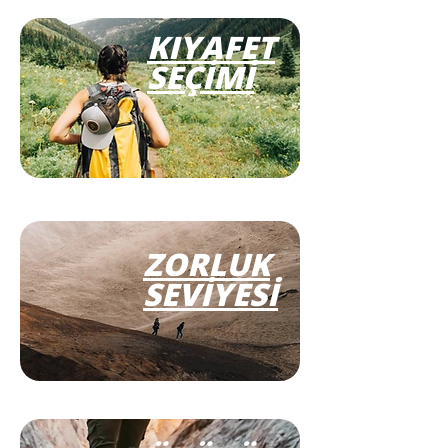
KIYAFET
SEÇİMİ
ZORLUK
SEVİYESİ