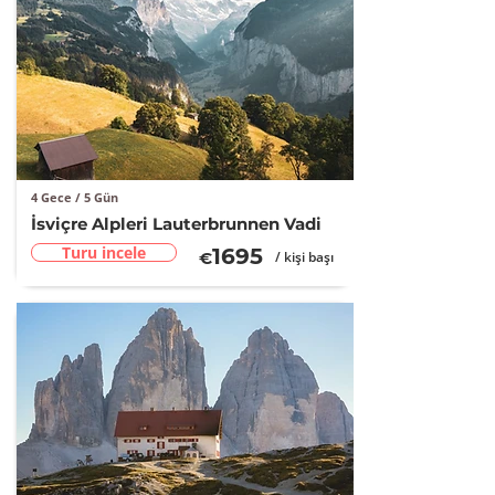
4 Gece / 5 Gün
İsviçre Alpleri Lauterbrunnen Vadi
Turu incele
16
95
€
/ kişi başı