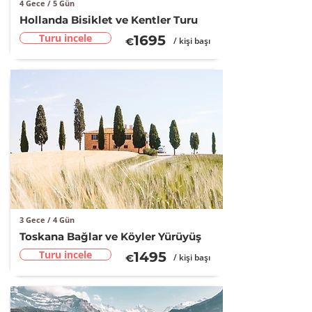
4 Gece / 5 Gün
Hollanda Bisiklet ve Kentler Turu
Turu incele
16
95
€
/ kişi başı
3 Gece / 4 Gün
Toskana Bağlar ve Köyler Yürüyüş
Turu incele
14
95
€
/ kişi başı