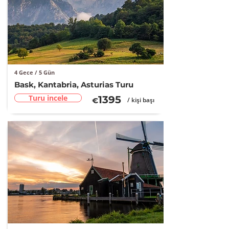
4 Gece / 5 Gün
Bask, Kantabria, Asturias Turu
Turu incele
13
95
€
/ kişi başı