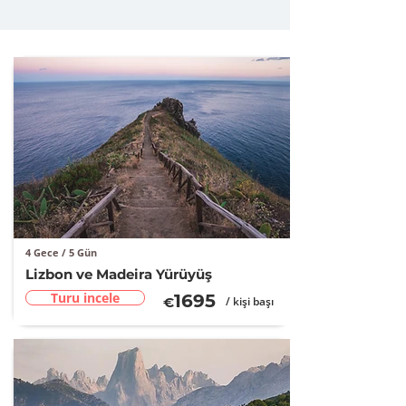
4 Gece / 5 Gün
Lizbon ve Madeira Yürüyüş
Turu incele
16
95
€
/ kişi başı