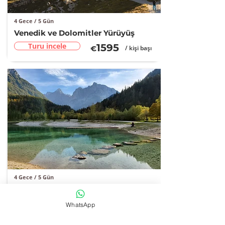
4 Gece / 5 Gün
Venedik ve Dolomitler Yürüyüş
Turu incele
15
95
€
/ kişi başı
4 Gece / 5 Gün
Slovenya Alpleri Yürüyüş Turu
Turu incele
1395
€
/ kişi başı
WhatsApp