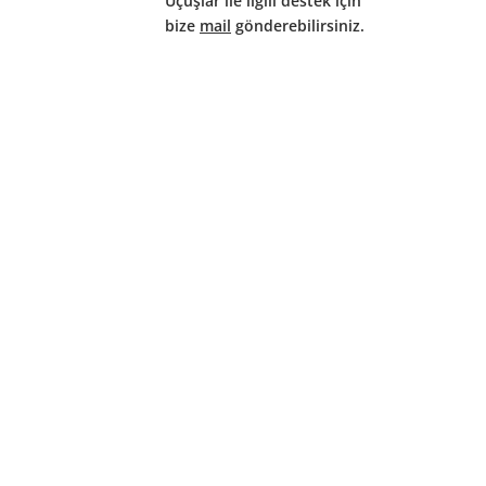
Uçuşlar ile ilgili destek için
bize
mail
gönderebilirsiniz.