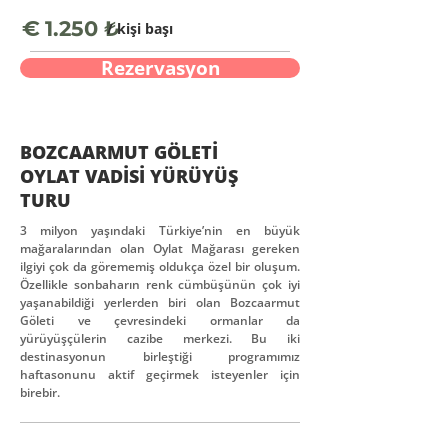
€
1.250 ₺
/ kişi başı
Rezervasyon
BOZCAARMUT GÖLETİ
OYLAT VADİSİ YÜRÜYÜŞ
TURU
3 milyon yaşındaki Türkiye’nin en büyük
mağaralarından olan Oylat Mağarası gereken
ilgiyi çok da görememiş oldukça özel bir oluşum.
Özellikle sonbaharın renk cümbüşünün çok iyi
yaşanabildiği yerlerden biri olan Bozcaarmut
Göleti ve çevresindeki ormanlar da
yürüyüşçülerin cazibe merkezi. Bu iki
destinasyonun birleştiği programımız
haftasonunu aktif geçirmek isteyenler için
birebir.