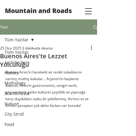
Mountain and Roads
Yazı
Tüm Yazılar
25 Oca 2025
3 dakikada okunur
Tüm Yazılar
Buenos Aires'te Lezzet
Architecture
Yolculuğu
Buenos Aires’in hareketli ve renkli sokaklarını 
History
sarmış müthiş kokular… Arjantin’in başkenti 
Mythology
Buenos Aires’in gastronomisi, zengin tarih, 
göçmenlerle gelen kültürel çeşitlilik ve yiyeceğe 
Scandinavia
karşı duydukları tutku ile şekillenmiş. Kırmızı et ve 
Nature
kırmızı şaraptan çok daha fazlası var burada!
City Stroll
Food