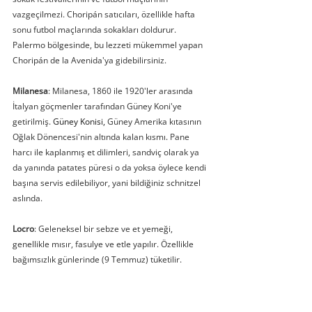
vazgeçilmezi. Choripán satıcıları, özellikle hafta 
sonu futbol maçlarında sokakları doldurur. 
Palermo bölgesinde, bu lezzeti mükemmel yapan 
Choripán de la Avenida'ya gidebilirsiniz.
Milanesa
: Milanesa, 1860 ile 1920'ler arasında 
İtalyan göçmenler tarafından Güney Koni'ye 
getirilmiş. 
Güney Konisi, 
Güney Amerika kıtasının 
Oğlak Dönencesi'nin altında kalan kısmı
. 
Pane 
harcı ile kaplanmış et dilimleri, sandviç olarak ya 
da yanında patates püresi o da yoksa öylece kendi 
başına servis edilebiliyor, yani bildiğiniz schnitzel 
aslında.
Locro
: Geleneksel bir sebze ve et yemeği, 
genellikle mısır, fasulye ve etle yapılır. Özellikle 
bağımsızlık günlerinde (9 Temmuz) tüketilir.