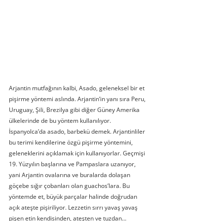
Arjantin mutfağının kalbi, Asado, geleneksel bir et 
pişirme yöntemi aslında. Arjantin’in yanı sıra Peru, 
Uruguay, Şili, Brezilya gibi diğer Güney Amerika 
ülkelerinde de bu yöntem kullanılıyor. 
İspanyolca’da asado, barbekü demek. Arjantinliler 
bu terimi kendilerine özgü pişirme yöntemini, 
geleneklerini açıklamak için kullanıyorlar. Geçmişi 
19. Yüzyılın başlarına ve Pampaslara uzanıyor, 
yani Arjantin ovalarına ve buralarda dolaşan 
göçebe sığır çobanları olan guachos’lara. Bu 
yöntemde et, büyük parçalar halinde doğrudan 
açık ateşte pişiriliyor. Lezzetin sırrı yavaş yavaş 
pişen etin kendisinden, ateşten ve tuzdan…