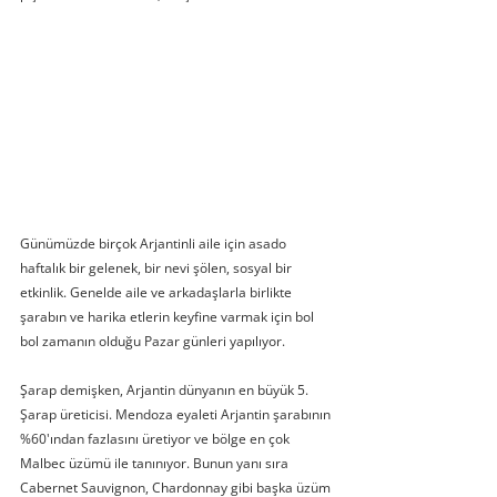
Günümüzde birçok Arjantinli aile için asado 
haftalık bir gelenek, bir nevi şölen, sosyal bir 
etkinlik. Genelde aile ve arkadaşlarla birlikte 
şarabın ve harika etlerin keyfine varmak için bol 
bol zamanın olduğu Pazar günleri yapılıyor.
Şarap demişken, Arjantin dünyanın en büyük 5. 
Şarap üreticisi. Mendoza eyaleti Arjantin şarabının 
%60'ından fazlasını üretiyor ve bölge en çok 
Malbec üzümü ile tanınıyor. Bunun yanı sıra 
Cabernet Sauvignon, Chardonnay gibi başka üzüm 