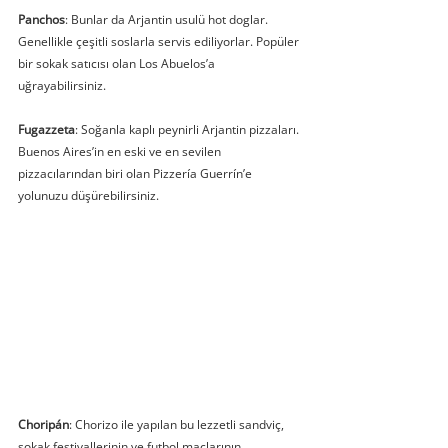
Panchos
: Bunlar da Arjantin usulü hot doglar. 
Genellikle çeşitli soslarla servis ediliyorlar. Popüler 
bir sokak satıcısı olan Los Abuelos’a 
uğrayabilirsiniz.
Fugazzeta
: Soğanla kaplı peynirli Arjantin pizzaları. 
Buenos Aires’in en eski ve en sevilen 
pizzacılarından biri olan Pizzería Guerrín’e 
yolunuzu düşürebilirsiniz.
Choripán
: Chorizo ile yapılan bu lezzetli sandviç, 
sokak festivallerinin ve futbol maçlarının 