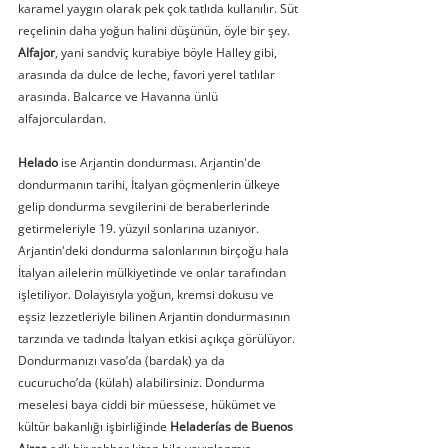
karamel yaygın olarak pek çok tatlıda kullanılır. Süt 
reçelinin daha yoğun halini düşünün, öyle bir şey. 
Alfajor
, yani sandviç kurabiye böyle Halley gibi, 
arasında da dulce de leche, favori yerel tatlılar 
arasında. Balcarce ve Havanna ünlü 
alfajorculardan.
Helado
 ise Arjantin dondurması. Arjantin'de 
dondurmanın tarihi, İtalyan göçmenlerin ülkeye 
gelip dondurma sevgilerini de beraberlerinde 
getirmeleriyle 19. yüzyıl sonlarına uzanıyor. 
Arjantin'deki dondurma salonlarının birçoğu hala 
İtalyan ailelerin mülkiyetinde ve onlar tarafından 
işletiliyor. Dolayısıyla yoğun, kremsi dokusu ve 
eşsiz lezzetleriyle bilinen Arjantin dondurmasının 
tarzında ve tadında İtalyan etkisi açıkça görülüyor. 
Dondurmanızı vaso’da (bardak) ya da 
cucurucho’da (külah) alabilirsiniz. Dondurma 
meselesi baya ciddi bir müessese, hükümet ve 
kültür bakanlığı işbirliğinde 
Heladerías de Buenos 