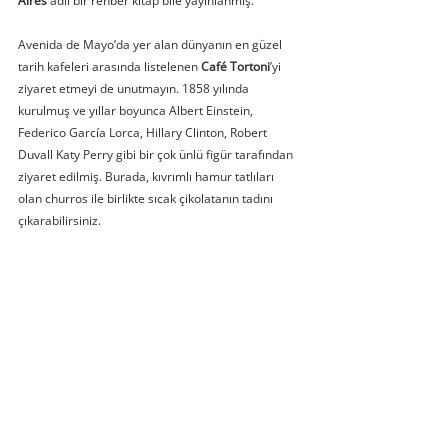
Aires
 adlı bir rehber kitap bile yayınlanmış.
Avenida de Mayo’da yer alan dünyanın en güzel 
tarih kafeleri arasında listelenen 
Café Tortoni
’yi 
ziyaret etmeyi de unutmayın. 1858 yılında 
kurulmuş ve yıllar boyunca Albert Einstein, 
Federico García Lorca, Hillary Clinton, Robert 
Duvall Katy Perry gibi bir çok ünlü figür tarafından 
ziyaret edilmiş. Burada, kıvrımlı hamur tatlıları 
olan churros ile birlikte sıcak çikolatanın tadını 
çıkarabilirsiniz.