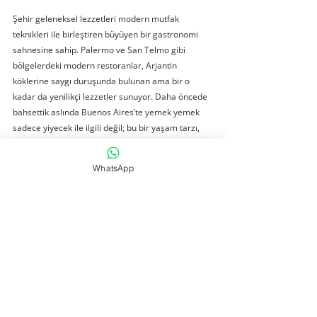
Şehir geleneksel lezzetleri modern mutfak 
teknikleri ile birleştiren büyüyen bir gastronomi 
sahnesine sahip. Palermo ve San Telmo gibi 
bölgelerdeki modern restoranlar, Arjantin 
köklerine saygı duruşunda bulunan ama bir o 
kadar da yenilikçi lezzetler sunuyor. Daha öncede 
bahsettik aslında Buenos Aires’te yemek yemek 
sadece yiyecek ile ilgili değil; bu bir yaşam tarzı, 
bir sosyal etkinlik. Arjantinliler genellikle akşam 
yemeğini, bizim için oldukça geç sayılabilecek bir 
WhatsApp
saat olan 21:00 civarında ya da hatta daha da 
sonra yerler. Ülkede muazzam inişler ve çıkışlar 
oluyor, çalkantılı bir bölge olduğu kesin ama gün 
sonunda düşünceleri şu şekilde “Ne olursa olsun, 
masamızda güzel yemeklerimiz ve bunu 
paylaşacak iyi dostlarımız olduğu sürece idare 
edeceğiz, gayet iyi idare edeceğiz.” diyorlar ve bu 
çok tatlı.