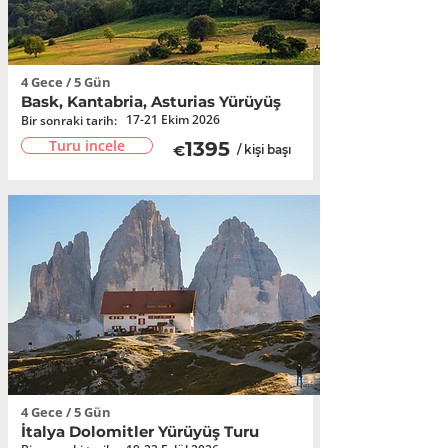
4 Gece / 5 Gün
Bask, Kantabria, Asturias Yürüyüş
17-21 Ekim 2026
Bir sonraki tarih:
Turu incele
1395
€
/ kişi başı
4 Gece / 5 Gün
İtalya Dolomitler Yürüyüş Turu