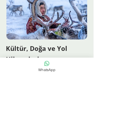
Kültür, Doğa ve Yol
Hikayeleri
WhatsApp
Bloga Git
Mountain and Roads
tur stickerları
Seyahat deneyiminizi daha anlamlı kılmak için
turlarımıza özel tasarladığımız stickerlarımız!
Tur başlarken rehberlerimiz size yine bir o kadar