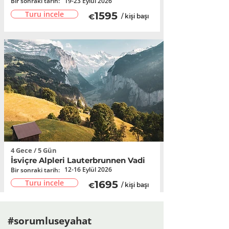
Bir sonraki tarih:
19-23 Eylül 2026
Turu incele
15
95
€
/ kişi başı
4 Gece / 5 Gün
İsviçre Alpleri Lauterbrunnen Vadi
12-16 Eylül 2026
Bir sonraki tarih:
Turu incele
1695
€
/ kişi başı
#sorumluseyahat